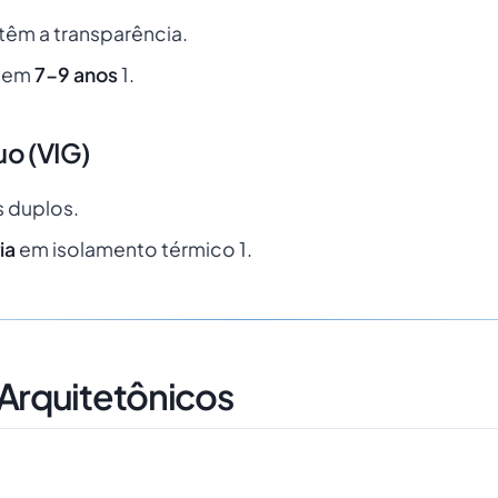
êm a transparência.
o em
7-9 anos
1.
uo (VIG)
s duplos.
ia
em isolamento térmico 1.
Arquitetônicos