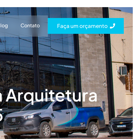
log
Contato
Faça um orçamento
 Arquitetura
5