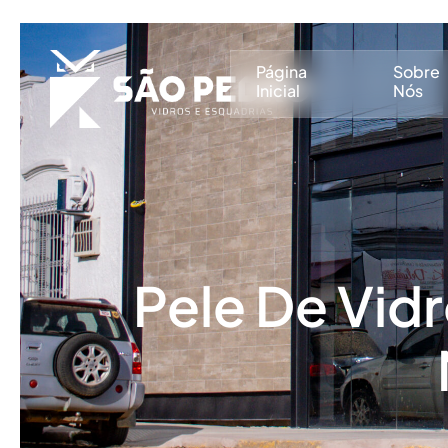
Página
Sobre
Inicial
Nós
Pele De Vid