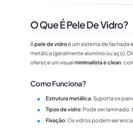
O Que É Pele De Vidro?
A
pele de vidro
é um sistema de fachada e
metálica (geralmente alumínio ou aço). D
oferece um visual
minimalista e clean
, co
Como Funciona?
Estrutura metálica
: Suporta os painé
Tipos de vidro
: Pode ser laminado,
Fixação
: Os vidros podem ser enca