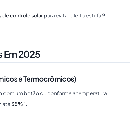
s de controle solar
para evitar efeito estufa 9.
s Em 2025
rômicos e Termocrômicos)
o com um botão ou conforme a temperatura.
m até
35%
1.