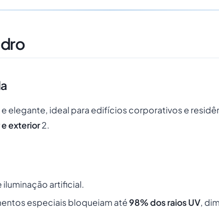
idro
da
e elegante, ideal para edifícios corporativos e resid
 e exterior
2.
iluminação artificial.
mentos especiais bloqueiam até
98% dos raios UV
, di